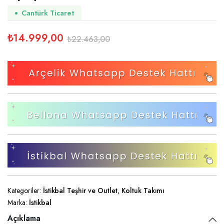
Cantürk Ticaret
₺
14.999,00
₺
22.463,00
Orijinal
Şu
fiyat:
andaki
₺22.463,00.
fiyat:
₺14.999,00.
Kategoriler:
İstikbal Teşhir ve Outlet
,
Koltuk Takımı
Marka:
İstikbal
Açıklama