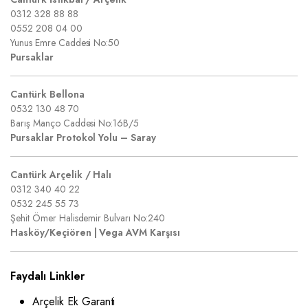
0312 328 88 88
0552 208 04 00
Yunus Emre Caddesi No:50
Pursaklar
Cantürk Bellona
0532 130 48 70
Barış Manço Caddesi No:16B/5
Pursaklar Protokol Yolu – Saray
Cantürk Arçelik / Halı
0312 340 40 22
0532 245 55 73
Şehit Ömer Halisdemir Bulvarı No:240
Hasköy/Keçiören | Vega AVM Karşısı
Faydalı Linkler
Arçelik Ek Garanti