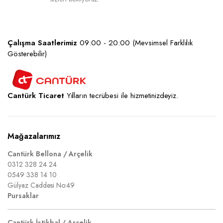
Çalışma Saatlerimiz
09:00 - 20:00 (Mevsimsel Farklılık
Gösterebilir)
Cantürk Ticaret
Yılların tecrübesi ile hizmetinizdeyiz.
Mağazalarımız
Cantürk Bellona / Arçelik
0312 328 24 24
0549 338 14 10
Gülyaz Caddesi No:49
Pursaklar
Cantürk İstikbal / Arçelik