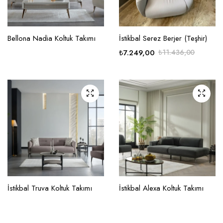
Bellona Nadia Koltuk Takımı
İstikbal Serez Berjer (Teşhir)
₺
7.249,00
₺
11.436,00
Orijinal
Şu
fiyat:
andaki
₺11.436,00.
fiyat:
₺7.249,00.
İstikbal Truva Koltuk Takımı
İstikbal Alexa Koltuk Takımı