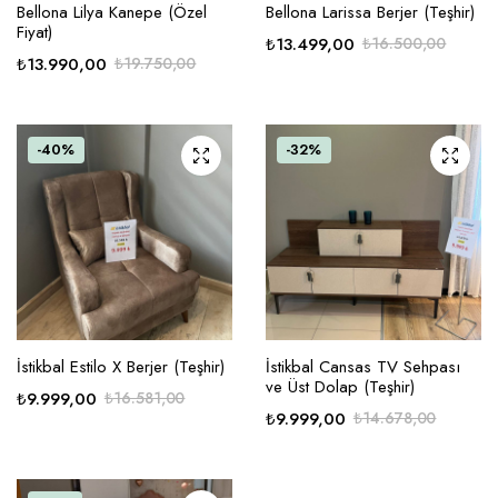
Bellona Lilya Kanepe (Özel
Bellona Larissa Berjer (Teşhir)
Fiyat)
₺
13.499,00
₺
16.500,00
₺
13.990,00
₺
19.750,00
-40%
-32%
İstikbal Estilo X Berjer (Teşhir)
İstikbal Cansas TV Sehpası
ve Üst Dolap (Teşhir)
₺
9.999,00
₺
16.581,00
₺
9.999,00
₺
14.678,00