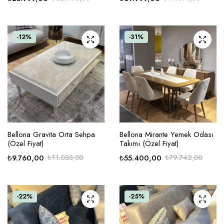
-12%
-31%
Bellona Gravita Orta Sehpa
Bellona Mirante Yemek Odası
(Özel Fiyat)
Takımı (Özel Fiyat)
₺
9.760,00
₺
11.033,00
₺
55.400,00
₺
79.742,00
-22%
-25%