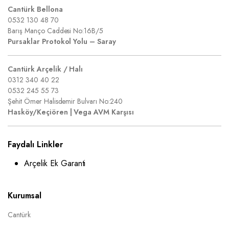
Cantürk Bellona
0532 130 48 70
Barış Manço Caddesi No:16B/5
Pursaklar Protokol Yolu – Saray
Cantürk Arçelik / Halı
0312 340 40 22
0532 245 55 73
Şehit Ömer Halisdemir Bulvarı No:240
Hasköy/Keçiören | Vega AVM Karşısı
Faydalı Linkler
Arçelik Ek Garanti
Kurumsal
Cantürk