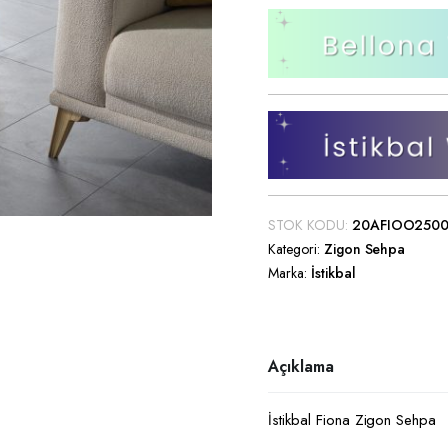
Saç Düzleştirici
Saç Kurutma Makinesi
TV Ünitesi
Saç Sakal Kesme Makineleri
TV Sehpası
Diğer Küçük Ev Aletleri
Orta Sehpa
Zigon Sehpa
Yan Sehpa
STOK KODU:
20AFIOO250
Puf
Kategori:
Zigon Sehpa
Dresuar
Marka:
İstikbal
Açıklama
İstikbal Fiona Zigon Sehpa