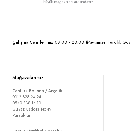
büyük mağazaları arasındayız.
Çalışma Saatlerimiz
09:00 - 20:00 (Mevsimsel Farklılık Göste
Mağazalarımız
Cantürk Bellona / Arçelik
0312 328 24 24
0549 338 14 10
Gülyaz Caddesi No:49
Pursaklar
Cantürk İstikbal / Arçelik