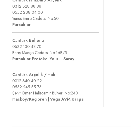
0312 328 88 88
0552 208 04 00
Yunus Emre Caddesi No:50
Pursaklar
Cantürk Bellona
0532 130 48 70
Barış Manço Caddesi No:16B/5
Pursaklar Protokol Yolu – Saray
Cantürk Arçelik / Halı
0312 340 40 22
0532 245 55 73
Şehit Ömer Halisdemir Bulvarı No:240
Hasköy/Keçiören | Vega AVM Karşısı