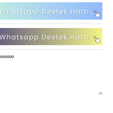
Bahçe ve Balkon Salıncakları
Bahçe ve Balkon Takımları
0000000