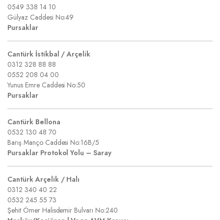
0549 338 14 10
Gülyaz Caddesi No:49
Pursaklar
Cantürk İstikbal / Arçelik
0312 328 88 88
0552 208 04 00
Yunus Emre Caddesi No:50
Pursaklar
Cantürk Bellona
0532 130 48 70
Barış Manço Caddesi No:16B/5
Pursaklar Protokol Yolu – Saray
Cantürk Arçelik / Halı
0312 340 40 22
0532 245 55 73
Şehit Ömer Halisdemir Bulvarı No:240