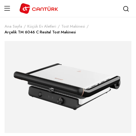
Ana Sayfa
Küçük Ev Aletleri
Tost Makinesi
Arçelik TM 6046 C Resital Tost Makinesi