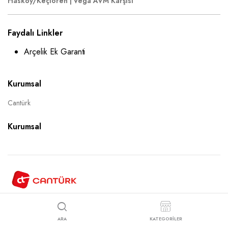
Hasköy/Keçiören | Vega AVM Karşısı
Faydalı Linkler
Arçelik Ek Garanti
Kurumsal
Cantürk
Kurumsal
Copyright 2025 © Cantürk Ticaret Site Tasarım
Karacaweb
ARA
KATEGORİLER