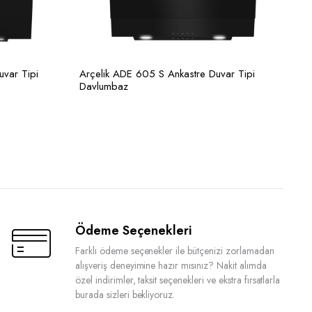
uvar Tipi
Arçelik ADE 605 S Ankastre Duvar Tipi
Davlumbaz
r Filtre
Ödeme Seçenekleri
Farklı ödeme seçenekler ile bütçenizi zorlamadan
alışveriş deneyimine hazır mısınız? Nakit alımda
özel indirimler, taksit seçenekleri ve ekstra fırsatlarla
burada sizleri bekliyoruz.