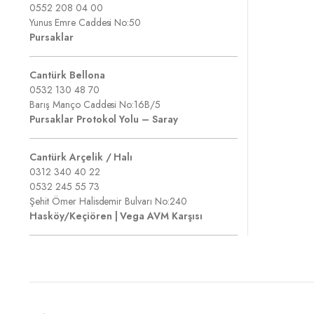
0552 208 04 00
Yunus Emre Caddesi No:50
Pursaklar
Cantürk Bellona
0532 130 48 70
Barış Manço Caddesi No:16B/5
Pursaklar Protokol Yolu – Saray
Cantürk Arçelik / Halı
0312 340 40 22
0532 245 55 73
Şehit Ömer Halisdemir Bulvarı No:240
Hasköy/Keçiören | Vega AVM Karşısı