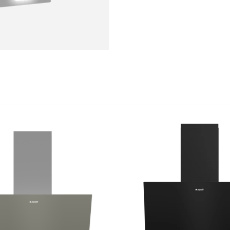
Lamba Adedi
2
Lamba Tipi
LED
Lamba Gücü (W)
3W
Otomatik Kapanma Özelliği
Var
Kademe Sayısı
3
Karbon Filtre
Opsiyonel
Filtre Tipi
Alüminyum Kaset
Filtre Doluluk Göstergesi
Var
Performans
Her Kademe İçin Ses Güçle
43-…-56
Ölçüler
Ağırlık: Paketsiz