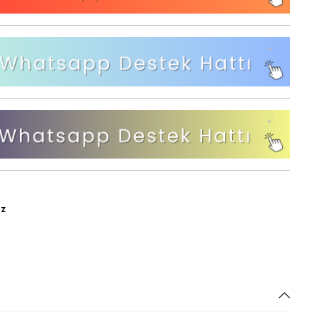
Bahçe ve Balkon Salıncakları
Bahçe ve Balkon Takımları
az