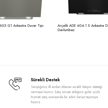
10.5 kg
Yükseklik
113.8 cm
Boyut (cm) (GxYxD)
59.5 cm
605 G1 Ankastre Duvar Tipi
Arçelik ADE 604-1 S Ankastre D
Davlumbaz
Derinlik
41.9 cm
Diğer
Yağ Filtre Adedi
1
Montaj Yüksekliği (mm)
91 – 113,8
Motor Sayısı
1
Bulaşık Makinesinde Yıkanabili
Sürekli Destek
Var
Tanıştığımız ilk andan itibaren sürekli iletişim desteği
vermeye hazırız. Satış öncesi aldığınız güler yüzlü
hizmeti satış sonrasında bir adım ileriye taşımaya
hazırız.