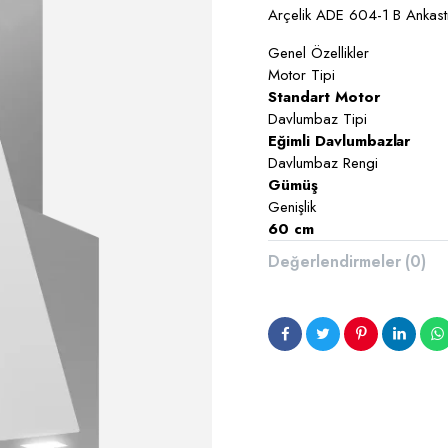
Arçelik ADE 604-1 B Ankast
Genel Özellikler
Motor Tipi
Standart Motor
Davlumbaz Tipi
Eğimli Davlumbazlar
Davlumbaz Rengi
Gümüş
Genişlik
60 cm
Minimum Ses Seviyesi
Değerlendirmeler (0)
43 dBA
Maksimum Çekiş Gücü
500 m³/h
Enerji Sınıfı
B
Temel Özellikler
Kontrol Tipi
Elektronik – Dokunmati