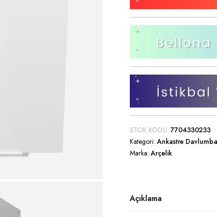
Saç Düzleştirici
Saç Kurutma Makinesi
TV Ünitesi
Saç Sakal Kesme Makineleri
TV Sehpası
Diğer Küçük Ev Aletleri
Orta Sehpa
Zigon Sehpa
Yan Sehpa
Puf
Dresuar
STOK KODU:
7704330233
Kategori:
Ankastre Davlumb
Marka:
Arçelik
Açıklama