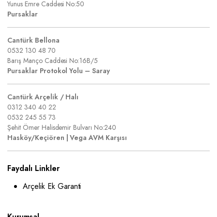
Yunus Emre Caddesi No:50
Pursaklar
Cantürk Bellona
0532 130 48 70
Barış Manço Caddesi No:16B/5
Pursaklar Protokol Yolu – Saray
Cantürk Arçelik / Halı
0312 340 40 22
0532 245 55 73
Şehit Ömer Halisdemir Bulvarı No:240
Hasköy/Keçiören | Vega AVM Karşısı
Faydalı Linkler
Arçelik Ek Garanti
Kurumsal