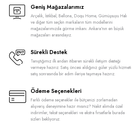
Yükseklik
Geniş Mağazalarımız
186.5 cm
Arçelik, İstikbal, Bellona, Doqu Home, Gümüşsuyu Halı
Derinlik
ve diğer tüm seçkin markaların tüm modellerini
70.9 cm
mağazalarımızda görme imkanı. Ankara'nın en büyük
Boyut (cm) (GxYxD)
mağazaları arasındayız.
59.7 cm
Sürekli Destek
Tanıştığımız ilk andan itibaren sürekli iletişim desteği
vermeye hazırız. Satış öncesi aldığınız güler yüzlü hizmeti
satış sonrasında bir adım ileriye taşımaya hazırız.
Ödeme Seçenekleri
Farklı ödeme seçenekler ile bütçenizi zorlamadan
alışveriş deneyimine hazır mısınız? Nakit alımda özel
indirimler, taksit seçenekleri ve ekstra fırsatlarla burada
sizleri bekliyoruz.