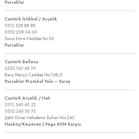
Pursaklar
Cantürk İstikbal / Arçelik
0312 328 88 88
0552 208 04 00
Yunus Emre Caddesi No:50
Pursaklar
Cantürk Bellona
0532 130 48 70
Barış Manço Caddesi No:16B/5
Pursaklar Protokol Yolu – Saray
Cantürk Arçelik / Halı
0312 340 40 22
0532 245 55 73
Şehit Ömer Halisdemir Bulvarı No:240
Hasköy/Keçiören | Vega AVM Karşısı