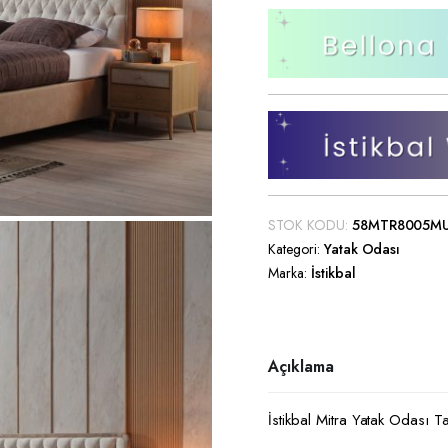
Saç Düzleştirici
Saç Kurutma Makinesi
TV Ünitesi
Saç Sakal Kesme Makineleri
TV Sehpası
Diğer Küçük Ev Aletleri
Orta Sehpa
Zigon Sehpa
Yan Sehpa
STOK KODU:
58MTR8005M
Puf
Kategori:
Yatak Odası
Dresuar
Marka:
İstikbal
Açıklama
İstikbal Mitra Yatak Odası T