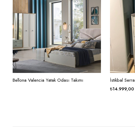
Bellona Valencia Yatak Odası Takımı
İstikbal Serra
₺
14.999,00
Orijinal
Şu
fiyat:
andaki
₺20.689,00
fiyat:
₺14.999,00