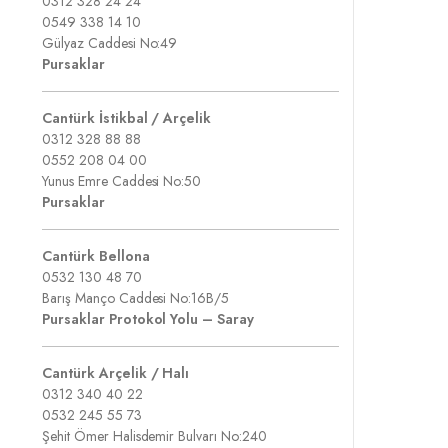
0312 328 24 24
0549 338 14 10
Gülyaz Caddesi No:49
Pursaklar
Cantürk İstikbal / Arçelik
0312 328 88 88
0552 208 04 00
Yunus Emre Caddesi No:50
Pursaklar
Cantürk Bellona
0532 130 48 70
Barış Manço Caddesi No:16B/5
Pursaklar Protokol Yolu – Saray
Cantürk Arçelik / Halı
0312 340 40 22
0532 245 55 73
Şehit Ömer Halisdemir Bulvarı No:240