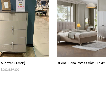
 Şifonyer (Teşhir)
İstikbal Fiona Yatak Odası Takım
₺
20.689,00
.
.