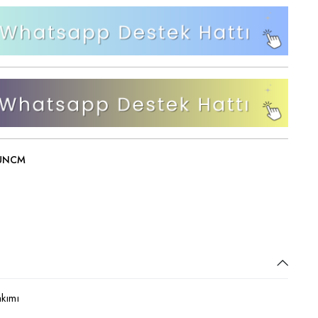
Bahçe ve Balkon Salıncakları
Bahçe ve Balkon Takımları
UNCM
akımı