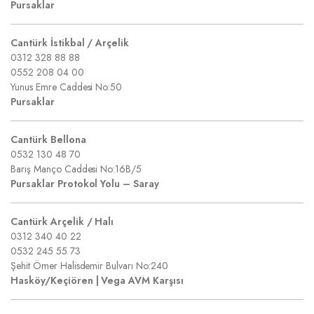
Pursaklar
Cantürk İstikbal / Arçelik
0312 328 88 88
0552 208 04 00
Yunus Emre Caddesi No:50
Pursaklar
Cantürk Bellona
0532 130 48 70
Barış Manço Caddesi No:16B/5
Pursaklar Protokol Yolu – Saray
Cantürk Arçelik / Halı
0312 340 40 22
0532 245 55 73
Şehit Ömer Halisdemir Bulvarı No:240
Hasköy/Keçiören | Vega AVM Karşısı