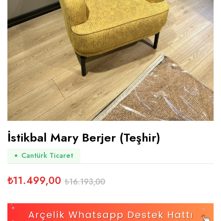
İstikbal Mary Berjer (Teşhir)
Cantürk Ticaret
₺
11.499,00
₺
16.193,00
Orijinal
Şu
fiyat:
andaki