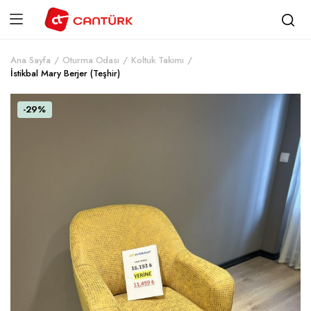
Ana Sayfa
Oturma Odası
Koltuk Takımı
İstikbal Mary Berjer (Teşhir)
-29%