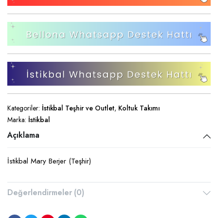
₺16.193,00.
fiyat:
₺11.499,00.
Kategoriler:
İstikbal Teşhir ve Outlet
,
Koltuk Takımı
Marka:
İstikbal
Açıklama
İstikbal Mary Berjer (Teşhir)
Değerlendirmeler (0)